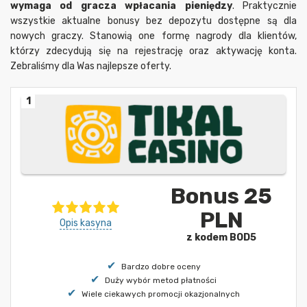
wymaga od gracza wpłacania pieniędzy
. Praktycznie
wszystkie aktualne bonusy bez depozytu dostępne są dla
nowych graczy. Stanowią one formę nagrody dla klientów,
którzy zdecydują się na rejestrację oraz aktywację konta.
Zebraliśmy dla Was najlepsze oferty.
1
Bonus 25
PLN
Opis kasyna
z kodem BOD5
Bardzo dobre oceny
Duży wybór metod płatności
Wiele ciekawych promocji okazjonalnych