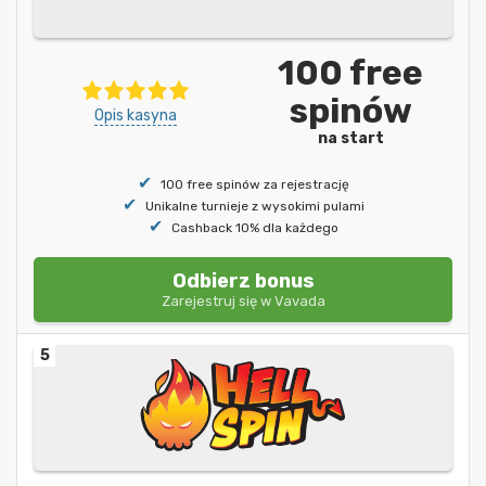
100 free
spinów
Opis kasyna
na start
100 free spinów za rejestrację
Unikalne turnieje z wysokimi pulami
Cashback 10% dla każdego
Odbierz bonus
Zarejestruj się w Vavada
5