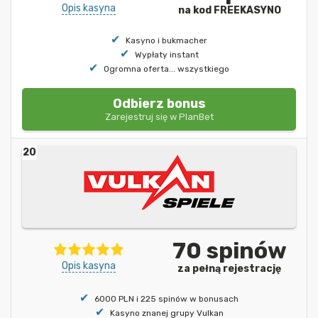
Opis kasyna
na kod FREEKASYNO
Kasyno i bukmacher
Wypłaty instant
Ogromna oferta... wszystkiego
Odbierz bonus
Zarejestruj się w PlanBet
20
70 spinów
Opis kasyna
za pełną rejestrację
6000 PLN i 225 spinów w bonusach
Kasyno znanej grupy Vulkan