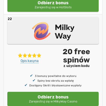
Odbierz bonus
Zarejestruj się w HotSlots
22
20 free
spinów
Opis kasyna
z użyciem kodu
3 bonusy powitalne do wyboru
Spiny bez obrotu za wpłatę
Dostępny Skrill i błyskawiczne wypłaty
Odbierz bonus
Zarejestruj się w MilkyWay Casino