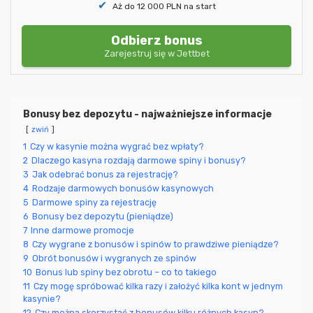
Aż do 12 000 PLN na start
Odbierz bonus
Zarejestruj się w Jettbet
Bonusy bez depozytu - najważniejsze informacje
zwiń
1
Czy w kasynie można wygrać bez wpłaty?
2
Dlaczego kasyna rozdają darmowe spiny i bonusy?
3
Jak odebrać bonus za rejestrację?
4
Rodzaje darmowych bonusów kasynowych
5
Darmowe spiny za rejestrację
6
Bonusy bez depozytu (pieniądze)
7
Inne darmowe promocje
8
Czy wygrane z bonusów i spinów to prawdziwe pieniądze?
9
Obrót bonusów i wygranych ze spinów
10
Bonus lub spiny bez obrotu – co to takiego
11
Czy mogę spróbować kilka razy i założyć kilka kont w jednym
kasynie?
12
Czy można skorzystać z bonusów kilku różnych kasyn?