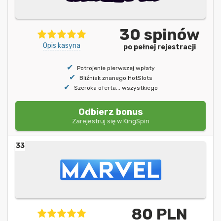
30 spinów
Opis kasyna
po pełnej rejestracji
Potrojenie pierwszej wpłaty
Bliźniak znanego HotSlots
Szeroka oferta... wszystkiego
Odbierz bonus
Zarejestruj się w KingSpin
33
80 PLN