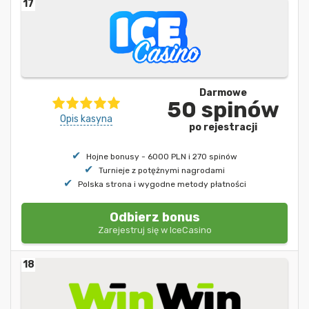
17
Darmowe
50 spinów
Opis kasyna
po rejestracji
Hojne bonusy - 6000 PLN i 270 spinów
Turnieje z potężnymi nagrodami
Polska strona i wygodne metody płatności
Odbierz bonus
Zarejestruj się w IceCasino
18