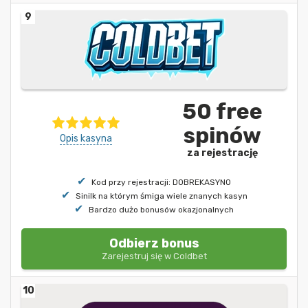
9
50 free
spinów
Opis kasyna
za rejestrację
Kod przy rejestracji: DOBREKASYNO
Sinilk na którym śmiga wiele znanych kasyn
Bardzo dużo bonusów okazjonalnych
Odbierz bonus
Zarejestruj się w Coldbet
10