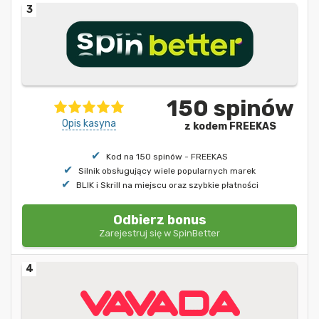
3
150 spinów
Opis kasyna
z kodem FREEKAS
Kod na 150 spinów - FREEKAS
Silnik obsługujący wiele popularnych marek
BLIK i Skrill na miejscu oraz szybkie płatności
Odbierz bonus
Zarejestruj się w SpinBetter
4