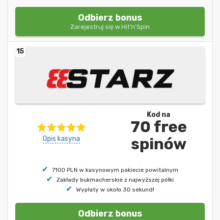
Odbierz bonus
Zarejestruj się w Hit’n’Spin
15
Kod na
70 free
Opis kasyna
spinów
7100 PLN w kasynowym pakiecie powitalnym
Zakłady bukmacherskie z najwyższej półki
Wypłaty w około 30 sekund!
Odbierz bonus