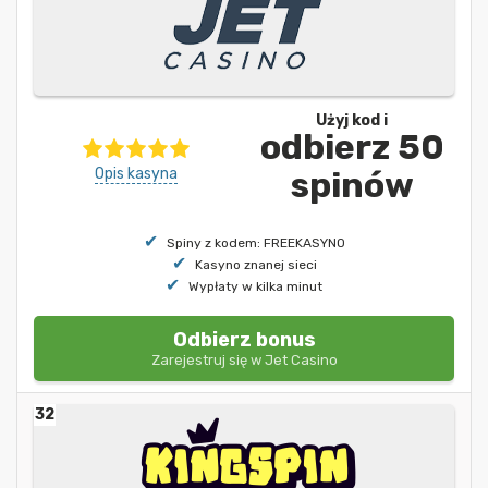
Użyj kod i
odbierz 50
Opis kasyna
spinów
Spiny z kodem: FREEKASYNO
Kasyno znanej sieci
Wypłaty w kilka minut
Odbierz bonus
Zarejestruj się w Jet Casino
32