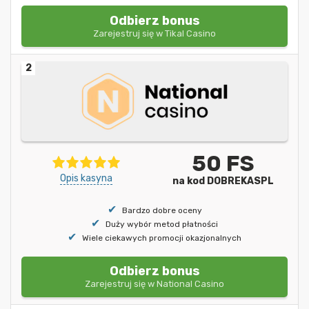
Odbierz bonus
Zarejestruj się w Tikal Casino
2
50 FS
Opis kasyna
na kod DOBREKASPL
Bardzo dobre oceny
Duży wybór metod płatności
Wiele ciekawych promocji okazjonalnych
Odbierz bonus
Zarejestruj się w National Casino