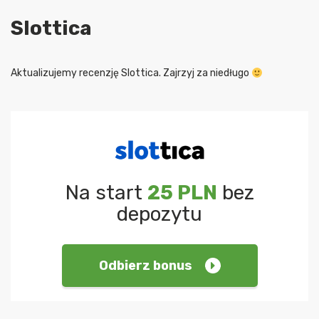
Slottica
Aktualizujemy recenzję Slottica. Zajrzyj za niedługo
Na start
25 PLN
bez
depozytu
Odbierz bonus