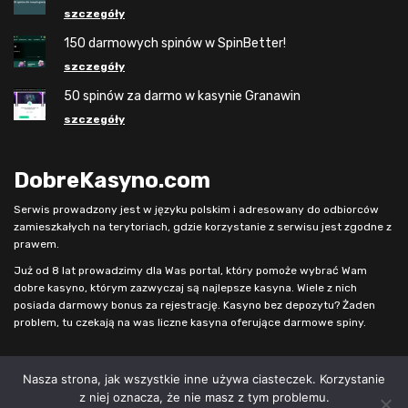
szczegóły
150 darmowych spinów w SpinBetter!
szczegóły
50 spinów za darmo w kasynie Granawin
szczegóły
DobreKasyno.com
Serwis prowadzony jest w języku polskim i adresowany do odbiorców
zamieszkałych na terytoriach, gdzie korzystanie z serwisu jest zgodne z
prawem.
Już od 8 lat prowadzimy dla Was portal, który pomoże wybrać Wam
dobre kasyno, którym zazwyczaj są najlepsze kasyna. Wiele z nich
posiada darmowy bonus za rejestrację. Kasyno bez depozytu? Żaden
problem, tu czekają na was liczne kasyna oferujące darmowe spiny.
Nasza strona, jak wszystkie inne używa ciasteczek. Korzystanie
z niej oznacza, że nie masz z tym problemu.