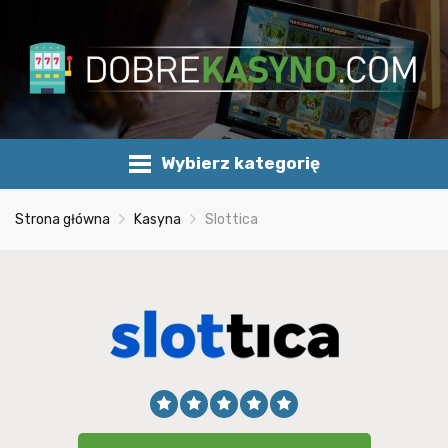
Wybierz kategorię
Strona główna
Kasyna
Slottica