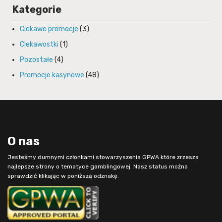
Kategorie
Ciekawe promocje
(3)
Ciekawostki
(1)
Pozostałe
(4)
Promocje kasynowe
(48)
O nas
Jesteśmy dumnymi członkami stowarzyszenia GPWA które zrzesza
najlepsze strony o tematyce gamblingowej. Nasz status można
sprawdzić klikając w poniższą odznakę.