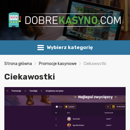
Wybierz kategorię
Strona główna
Promocje kasynowe
Ciekawostki
Ciekawostki