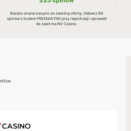
225 spinów
Bardzo znane kasyno ze świetną ofertą. Odbierz 80
spinów z kodem FREEKASYNO przy rejestracji i sprawdź
ile zalet ma NV Casino.
rótce.