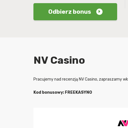
Odbierz bonus
NV Casino
Pracujemy nad recenzją NV Casino, zapraszamy wk
Kod bonusowy: FREEKASYNO