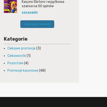
Kasyno Slotoro i wyjątkowa
szansa na 50 spinów
szczegóły
więcej promocji
Kategorie
Ciekawe promocje
(3)
Ciekawostki
(1)
Pozostałe
(4)
Promocje kasynowe
(48)