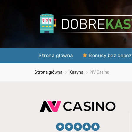
Strona główna
Bonusy bez depoz
Strona główna
Kasyna
NV Casino