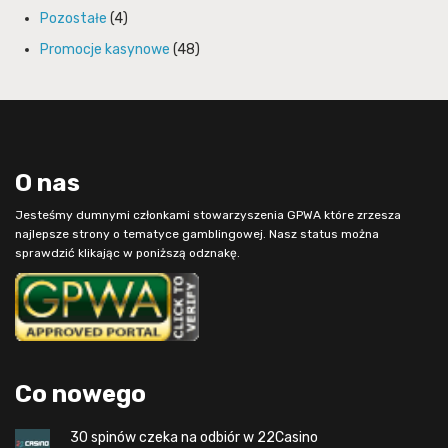
Pozostałe
(4)
Promocje kasynowe
(48)
O nas
Jesteśmy dumnymi członkami stowarzyszenia GPWA które zrzesza
najlepsze strony o tematyce gamblingowej. Nasz status można
sprawdzić klikając w poniższą odznakę.
Co nowego
30 spinów czeka na odbiór w 22Casino