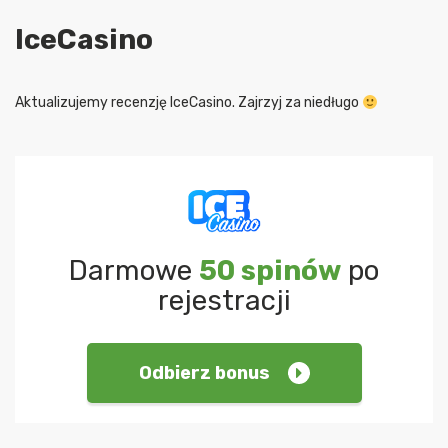
IceCasino
Aktualizujemy recenzję IceCasino. Zajrzyj za niedługo
Darmowe
50 spinów
po
rejestracji
Odbierz bonus