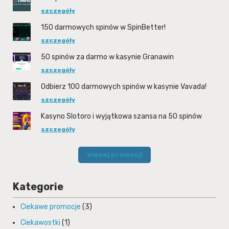
szczegóły
150 darmowych spinów w SpinBetter!
szczegóły
50 spinów za darmo w kasynie Granawin
szczegóły
Odbierz 100 darmowych spinów w kasynie Vavada!
szczegóły
Kasyno Slotoro i wyjątkowa szansa na 50 spinów
szczegóły
więcej promocji
Kategorie
Ciekawe promocje
(3)
Ciekawostki
(1)