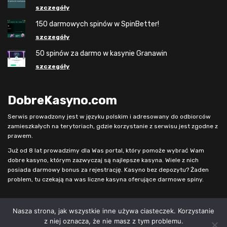
szczegóły
150 darmowych spinów w SpinBetter!
szczegóły
50 spinów za darmo w kasynie Granawin
szczegóły
DobreKasyno.com
Serwis prowadzony jest w języku polskim i adresowany do odbiorców
zamieszkałych na terytoriach, gdzie korzystanie z serwisu jest zgodne z
prawem.
Już od 8 lat prowadzimy dla Was portal, który pomoże wybrać Wam
dobre kasyno, którym zazwyczaj są najlepsze kasyna. Wiele z nich
posiada darmowy bonus za rejestrację. Kasyno bez depozytu? Żaden
problem, tu czekają na was liczne kasyna oferujące darmowe spiny.
Nasza strona, jak wszystkie inne używa ciasteczek. Korzystanie
z niej oznacza, że nie masz z tym problemu.