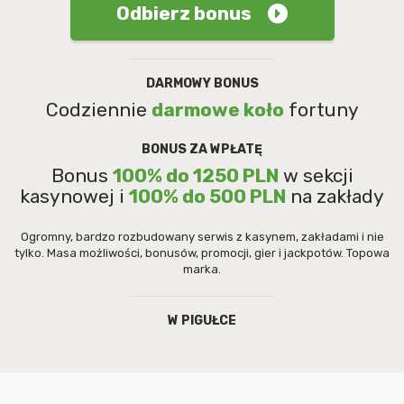
Odbierz bonus
DARMOWY BONUS
Codziennie
darmowe koło
fortuny
BONUS ZA WPŁATĘ
Bonus
100% do 1250 PLN
w sekcji
kasynowej i
100% do 500 PLN
na zakłady
Ogromny, bardzo rozbudowany serwis z kasynem, zakładami i nie
tylko. Masa możliwości, bonusów, promocji, gier i jackpotów. Topowa
marka.
W PIGUŁCE