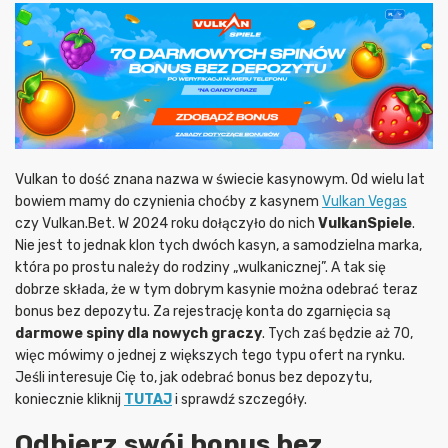
Vulkan to dość znana nazwa w świecie kasynowym. Od wielu lat
bowiem mamy do czynienia choćby z kasynem
Vulkan Vegas
czy Vulkan.Bet. W 2024 roku dołączyło do nich
VulkanSpiele
.
Nie jest to jednak klon tych dwóch kasyn, a samodzielna marka,
która po prostu należy do rodziny „wulkanicznej”. A tak się
dobrze składa, że w tym dobrym kasynie można odebrać teraz
bonus bez depozytu. Za rejestrację konta do zgarnięcia są
darmowe spiny dla nowych graczy
. Tych zaś będzie aż 70,
więc mówimy o jednej z większych tego typu ofert na rynku.
Jeśli interesuje Cię to, jak odebrać bonus bez depozytu,
koniecznie kliknij
TUTAJ
i sprawdź szczegóły.
Odbierz swój bonus bez