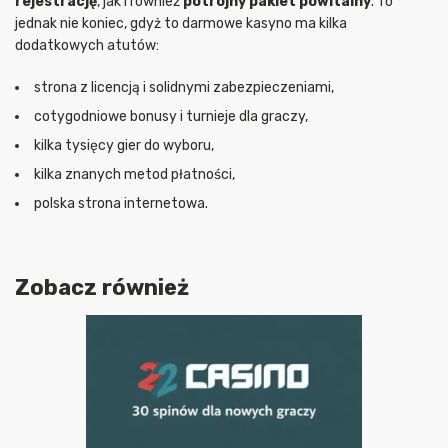
rejestrację
, jak i również
potrójny pakiet powitalny
. To
jednak nie koniec, gdyż to darmowe kasyno ma kilka
dodatkowych atutów:
strona z licencją i solidnymi zabezpieczeniami,
cotygodniowe bonusy i turnieje dla graczy,
kilka tysięcy gier do wyboru,
kilka znanych metod płatności,
polska strona internetowa.
Zobacz również