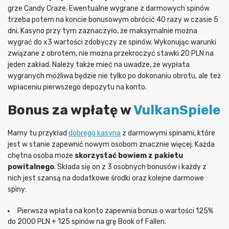
grze Candy Craze. Ewentualne wygrane z darmowych spinów
trzeba potem na koncie bonusowym obrócić 40 razy w czasie 5
dni. Kasyno przy tym zaznaczyło, że maksymalnie można
wygrać do x3 wartości zdobyczy ze spinów. Wykonując warunki
związane z obrotem, nie można przekroczyć stawki 20 PLN na
jeden zakład. Należy także mieć na uwadze, że wypłata
wygranych możliwa będzie nie tylko po dokonaniu obrotu, ale też
wpłaceniu pierwszego depozytu na konto.
Bonus za wpłatę w
VulkanSpiele
Mamy tu przykład
dobrego kasyna
z darmowymi spinami, które
jest w stanie zapewnić nowym osobom znacznie więcej. Każda
chętna osoba może
skorzystać bowiem z pakietu
powitalnego
. Składa się on z 3 osobnych bonusów i każdy z
nich jest szansą na dodatkowe środki oraz kolejne darmowe
spiny:
Pierwsza wpłata na konto zapewnia bonus o wartości 125%
do 2000 PLN + 125 spinów na grę Book of Fallen.