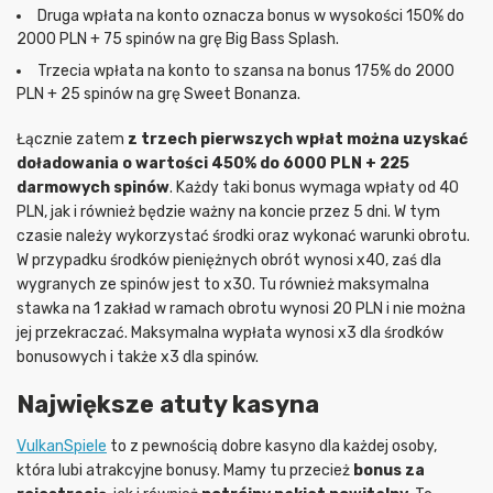
Druga wpłata na konto oznacza bonus w wysokości 150% do
2000 PLN + 75 spinów na grę Big Bass Splash.
Trzecia wpłata na konto to szansa na bonus 175% do 2000
PLN + 25 spinów na grę Sweet Bonanza.
Łącznie zatem
z trzech pierwszych wpłat można uzyskać
doładowania o wartości 450% do 6000 PLN + 225
darmowych spinów
. Każdy taki bonus wymaga wpłaty od 40
PLN, jak i również będzie ważny na koncie przez 5 dni. W tym
czasie należy wykorzystać środki oraz wykonać warunki obrotu.
W przypadku środków pieniężnych obrót wynosi x40, zaś dla
wygranych ze spinów jest to x30. Tu również maksymalna
stawka na 1 zakład w ramach obrotu wynosi 20 PLN i nie można
jej przekraczać. Maksymalna wypłata wynosi x3 dla środków
bonusowych i także x3 dla spinów.
Największe atuty kasyna
VulkanSpiele
to z pewnością dobre kasyno dla każdej osoby,
która lubi atrakcyjne bonusy. Mamy tu przecież
bonus za