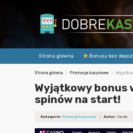
Strona główna
Bonusy bez depoz
Strona główna
Promocje kasynowe
Wyjątkow
Wyjątkowy bonus w
spinów na start!
Kategorie:
Promocje kasynowe
|
Autor:
Janek