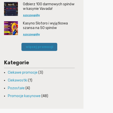
Odbierz 100 darmowych spinów
w kasynie Vavada!
szczegóły
Kasyno Slotoro i wyjątkowa
szansa na 50 spinów
szczegóły
więcej promocji
Kategorie
Ciekawe promocje
(3)
Ciekawostki
(1)
Pozostałe
(4)
Promocje kasynowe
(48)