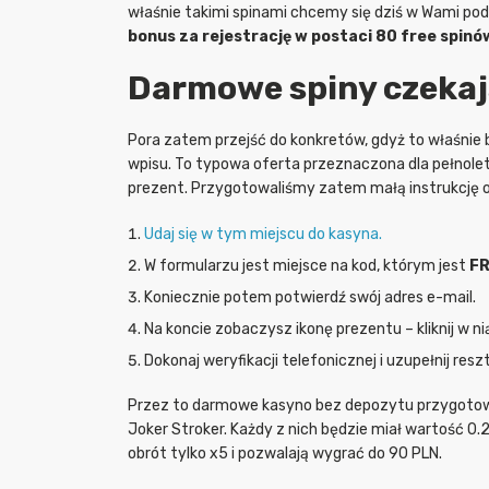
właśnie takimi spinami chcemy się dziś w Wami podzi
bonus za rejestrację w postaci 80 free spinó
Darmowe spiny czekaj
Pora zatem przejść do konkretów, gdyż to właśnie
wpisu. To typowa oferta przeznaczona dla pełnoletn
prezent. Przygotowaliśmy zatem małą instrukcję o
Udaj się w tym miejscu do kasyna.
W formularzu jest miejsce na kod, którym jest
F
Koniecznie potem potwierdź swój adres e-mail.
Na koncie zobaczysz ikonę prezentu – kliknij w ni
Dokonaj weryfikacji telefonicznej i uzupełnij res
Przez to darmowe kasyno bez depozytu przygotowa
Joker Stroker. Każdy z nich będzie miał wartość 0.
obrót tylko x5 i pozwalają wygrać do 90 PLN.