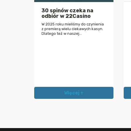
inami
30 spinów czeka na
odbiór w 22Casino
az
W 2025 roku mieliśmy do czynienia
elkimi
z premierą wielu ciekawych kasyn.
Dlatego też w naszej…
Więcej +