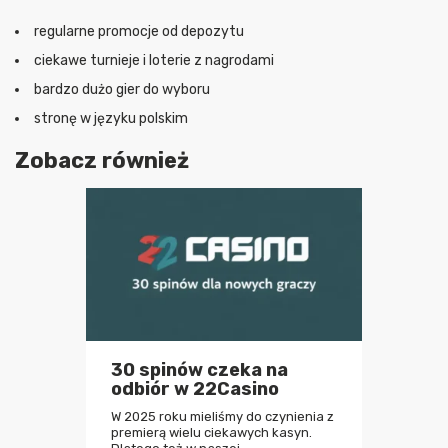
regularne promocje od depozytu
ciekawe turnieje i loterie z nagrodami
bardzo dużo gier do wyboru
stronę w języku polskim
Zobacz również
30 spinów czeka na
odbiór w 22Casino
W 2025 roku mieliśmy do czynienia z
premierą wielu ciekawych kasyn.