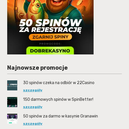
Najnowsze promocje
30 spinów czeka na odbiór w 22Casino
szczegóły
150 darmowych spinów w SpinBetter!
szczegóły
50 spinów za darmo w kasynie Granawin
szczegóły