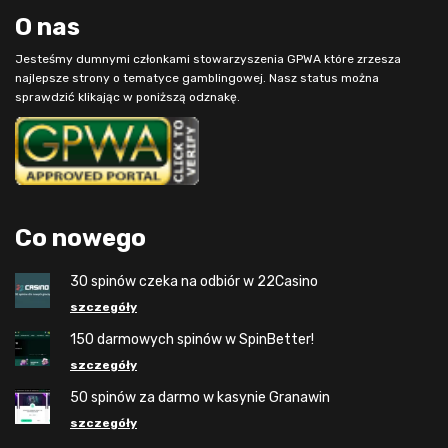
O nas
Jesteśmy dumnymi członkami stowarzyszenia GPWA które zrzesza
najlepsze strony o tematyce gamblingowej. Nasz status można
sprawdzić klikając w poniższą odznakę.
Co nowego
30 spinów czeka na odbiór w 22Casino
szczegóły
150 darmowych spinów w SpinBetter!
szczegóły
50 spinów za darmo w kasynie Granawin
szczegóły