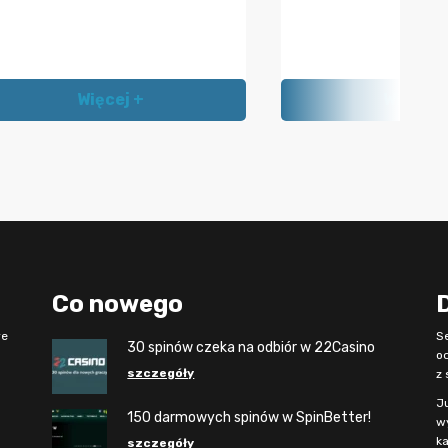
Więcej +
Więcej 
Co nowego
re
Se
30 spinów czeka na odbiór w 22Casino
od
szczegóły
z 
Ju
150 darmowych spinów w SpinBetter!
w
ka
szczegóły