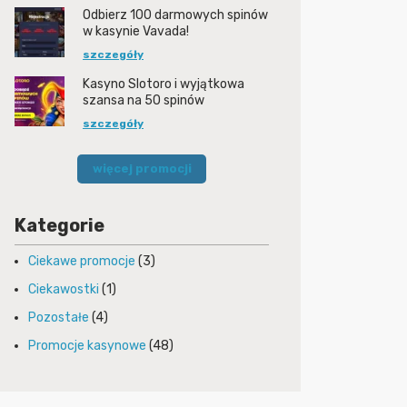
Odbierz 100 darmowych spinów
w kasynie Vavada!
szczegóły
Kasyno Slotoro i wyjątkowa
szansa na 50 spinów
szczegóły
więcej promocji
Kategorie
Ciekawe promocje
(3)
Ciekawostki
(1)
Pozostałe
(4)
Promocje kasynowe
(48)