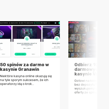
50 spinów za darmo w
Odbierz 100
kasynie Granawin
darmowych spi
kasynie Vavada
Niektóre kasyna online okazują się
na tyle sporym sukcesem, że ich
Gotowi na kolejne dar
operatorzy idą o krok…
bez depozytu? Regula
wyszukujemy dla Was n
oferty ze spinami…