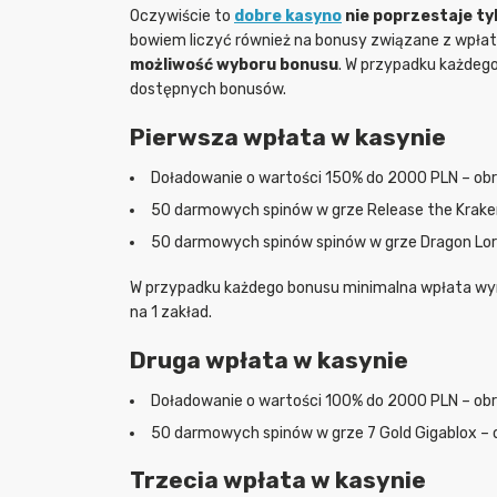
Oczywiście to
dobre kasyno
nie poprzestaje ty
bowiem liczyć również na bonusy związane z wpłat
możliwość wyboru bonusu
. W przypadku każdeg
dostępnych bonusów.
Pierwsza wpłata w kasynie
Doładowanie o wartości 150% do 2000 PLN – obr
50 darmowych spinów w grze Release the Kraken
50 darmowych spinów spinów w grze Dragon Lore
W przypadku każdego bonusu minimalna wpłata wyn
na 1 zakład.
Druga wpłata w kasynie
Doładowanie o wartości 100% do 2000 PLN – obr
50 darmowych spinów w grze 7 Gold Gigablox – o
Trzecia wpłata w kasynie