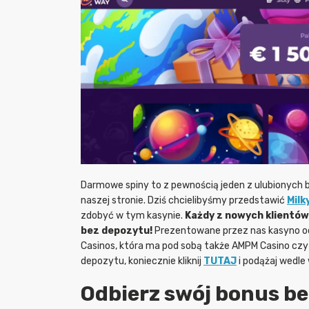
Darmowe spiny to z pewnością jeden z ulubionych 
naszej stronie. Dziś chcielibyśmy przedstawić
Milk
zdobyć w tym kasynie.
Każdy z nowych klientó
bez depozytu!
Prezentowane przez nas kasyno od 
Casinos, która ma pod sobą także AMPM Casino czy 
depozytu, koniecznie kliknij
TUTAJ
i podążaj wedle
Odbierz swój bonus b