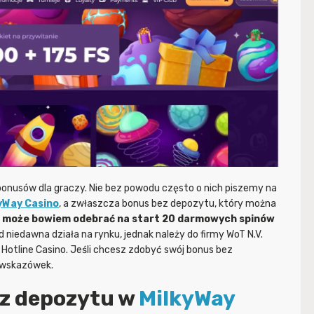
bonusów dla graczy. Nie bez powodu często o nich piszemy na
yWay Casino
, a zwłaszcza bonus bez depozytu, który można
w może bowiem odebrać na start 20 darmowych spinów
niedawna działa na rynku, jednak należy do firmy WoT N.V.
Hotline Casino. Jeśli chcesz zdobyć swój bonus bez
 wskazówek.
ez depozytu w
MilkyWay