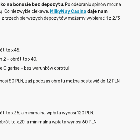
lko na bonusie bez depozytu
. Po odebraniu spinów można
ą. Co niezwykle ciekawe,
MilkyWay Casino
daje nam
o z trzech pierwszych depozytów możemy wybierać 1 z 2/3
ót to x45.
 2 – obrót to x40.
 Gigarise – bez warunków obrotu!
osi 80 PLN, zaś podczas obrotu można postawić do 12 PLN
ót to x35, a minimalna wpłata wynosi 120 PLN.
brót to x20, a minimalna wpłata wynosi 60 PLN.