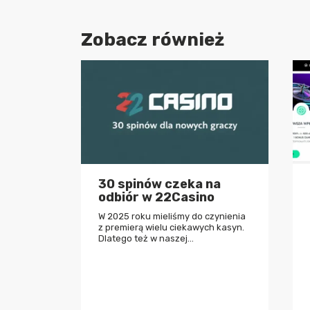
Zobacz również
aj
30 spinów czeka na
odbiór w 22Casino
nas
W 2025 roku mieliśmy do czynienia
mocjami,
z premierą wielu ciekawych kasyn.
czają
Dlatego też w naszej…
 Czasem…