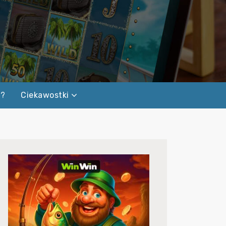
o?
Ciekawostki