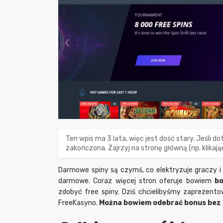
Ten wpis ma 3 lata, więc jest dość stary. Jeśli d
zakończona. Zajrzyj na stronę główną (np. klikają
Darmowe spiny są czymś, co elektryzuje graczy i 
darmowe. Coraz więcej stron oferuje bowiem
b
zdobyć free spiny. Dziś chcielibyśmy zaprezento
FreeKasyno.
Można bowiem odebrać bonus bez