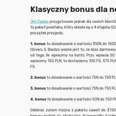
Klasyczny bonus dla 
Jet Casino
przygotowało jednak dla swoich klient
to pakiet powitalny, który składa się z 4 etapów.
początek przygody.
1. bonus
to doładowanie o wartości 100% do 1500 
Clovers 5. Bardzo ważne jest to, że ilość darmow
od tego, ile wpłacimy na konto. Przy wpłacie 50
wpłacimy 150 PLN, to dostaniemy 100 FS, 375 PLN
FS.
2. bonus
to doładowanie o wartości 75% do 750 PL
3. bonus
to doładowanie o wartości 75% do 750 PL
4. bonus
to doładowanie o wartości 50% do 750 PL
Odebrać zatem można z pakietu nawet do 3750 
bonusu wydaje się atrakcyjna. W przypadku każde