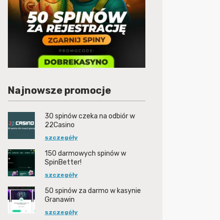
Najnowsze promocje
30 spinów czeka na odbiór w
22Casino
szczegóły
150 darmowych spinów w
SpinBetter!
szczegóły
50 spinów za darmo w kasynie
Granawin
szczegóły