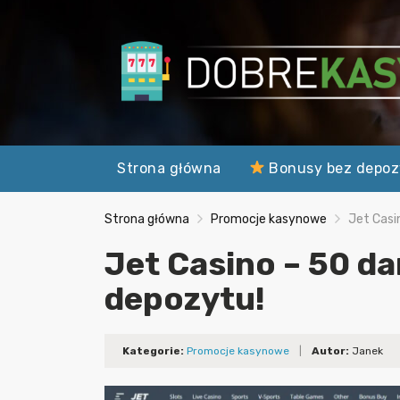
Strona główna
Bonusy bez depoz
Strona główna
Promocje kasynowe
Jet Casi
Jet Casino – 50 d
depozytu!
Kategorie:
Promocje kasynowe
|
Autor:
Janek