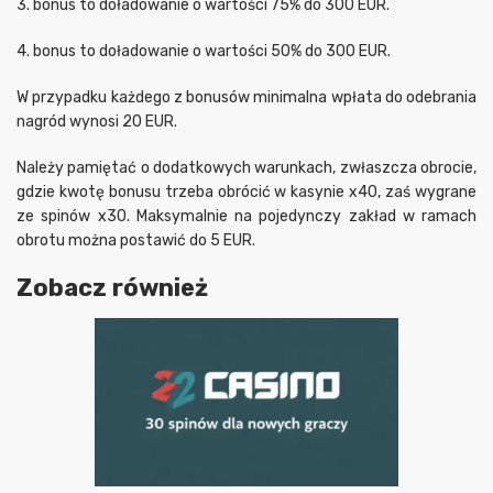
3. bonus to doładowanie o wartości 75% do 300 EUR.
4. bonus to doładowanie o wartości 50% do 300 EUR.
W przypadku każdego z bonusów minimalna wpłata do odebrania
nagród wynosi 20 EUR.
Należy pamiętać o dodatkowych warunkach, zwłaszcza obrocie,
gdzie kwotę bonusu trzeba obrócić w kasynie x40, zaś wygrane
ze spinów x30. Maksymalnie na pojedynczy zakład w ramach
obrotu można postawić do 5 EUR.
Zobacz również