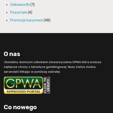
Ciekawostki
(1)
Pozostałe
(4)
Promocje kasynowe
(48)
O nas
Jesteśmy dumnymi członkami stowarzyszenia GPWA które zrzesza
najlepsze strony o tematyce gamblingowej. Nasz status można
sprawdzić klikając w poniższą odznakę.
Co nowego