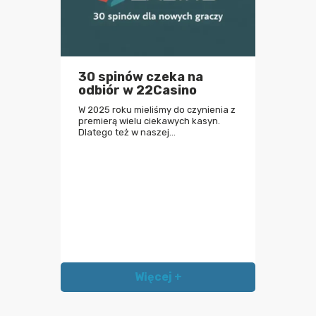
30 spinów czeka na
odbiór w 22Casino
W 2025 roku mieliśmy do czynienia z
premierą wielu ciekawych kasyn.
Dlatego też w naszej…
Więcej +