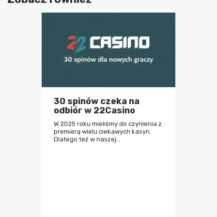
30 spinów czeka na
odbiór w 22Casino
W 2025 roku mieliśmy do czynienia z
premierą wielu ciekawych kasyn.
Dlatego też w naszej…