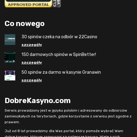
Co nowego
30 spinów czeka na odbiór w 22Casino
szczegóły
150 darmowych spinów w SpinBetter!
szczegóły
50 spinów za darmo w kasynie Granawin
szczegóły
DobreKasyno.com
Serwis prowadzony jest w języku polskim i adresowany do odbiorców
zamieszkałych na terytoriach, gdzie korzystanie z serwisu jest zgodne z
prawem.
Już od 8 lat prowadzimy dla Was portal, który pomoże wybrać Wam
dobre kasyno, którym zazwyczaj są najlepsze kasyna. Wiele z nich