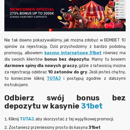
Nie tak dawno pokazywaliśmy, jak można zdobyć w BDMBET 10
spinów za rejestrację. Dziś przychodzimy z bardzo podobną
promocją, albowiem
kasyno internetowe 31bet
również ma
dla swoich klientów
bonus bez depozytu
. Mamy tu bowiem
darmowe spiny dla nowych graczy
, gdzie z łatwością można
za rejestrację odebrać
10 żetonów do gry
. Jeśli jesteś chętny,
to koniecznie kliknij
TUTAJ
i postępuj zgodnie z dalszymi
instrukcjami.
Odbierz swój bonus bez
depozytu w kasynie
31bet
Kliknij
TUTAJ
, aby skorzystać z tej wyjątkowej promocji.
Zostaniesz przeniesiony prosto do kasyna
31bet