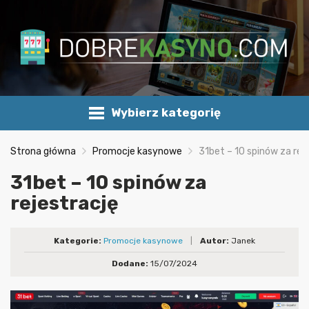
Wybierz kategorię
Strona główna
Promocje kasynowe
31bet – 10 spinów za rej
31bet – 10 spinów za
rejestrację
Kategorie:
Promocje kasynowe
|
Autor:
Janek
Dodane:
15/07/2024