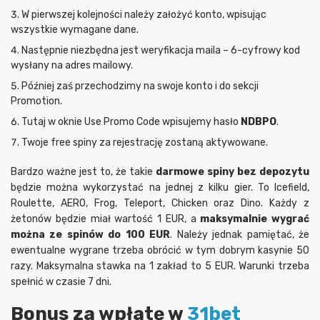
W pierwszej kolejności należy założyć konto, wpisując
wszystkie wymagane dane.
Następnie niezbędna jest weryfikacja maila – 6-cyfrowy kod
wysłany na adres mailowy.
Później zaś przechodzimy na swoje konto i do sekcji
Promotion.
Tutaj w oknie Use Promo Code wpisujemy hasło
NDBPO
.
Twoje free spiny za rejestrację zostaną aktywowane.
Bardzo ważne jest to, że takie
darmowe spiny bez depozytu
będzie można wykorzystać na jednej z kilku gier. To Icefield,
Roulette, AERO, Frog, Teleport, Chicken oraz Dino. Każdy z
żetonów będzie miał wartość 1 EUR, a
maksymalnie wygrać
można ze spinów do 100 EUR
. Należy jednak pamiętać, że
ewentualne wygrane trzeba obrócić w tym dobrym kasynie 50
razy. Maksymalna stawka na 1 zakład to 5 EUR. Warunki trzeba
spełnić w czasie 7 dni.
Bonus za wpłatę w
31bet