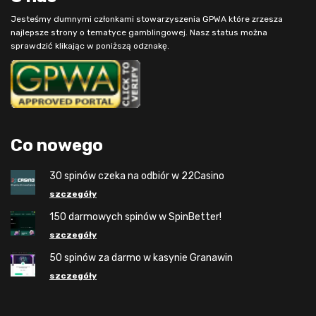
Jesteśmy dumnymi członkami stowarzyszenia GPWA które zrzesza
najlepsze strony o tematyce gamblingowej. Nasz status można
sprawdzić klikając w poniższą odznakę.
Co nowego
30 spinów czeka na odbiór w 22Casino
szczegóły
150 darmowych spinów w SpinBetter!
szczegóły
50 spinów za darmo w kasynie Granawin
szczegóły