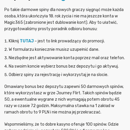
Po takie darmowe spiny dla nowych graczy sięgnąć może każda
osoba, która ukończyła 18. rok życia i nie ma jeszcze konta w
Magic365 (zabronione jest dublowanie kont). Aby to ułatwić,
przygotowaliśmy prosty poradnik odbioru bonusu:
Kliknij
TUTAJ
– jest to link prowadzący do promocji.
W formularzu koniecznie musisz uzupełnić dane.
Niezbędne jest aktywowanie konta poprzez mail oraz telefon.
Na swoim koncie wybierz bonus bez depozytu i go aktywuj.
Odbierz spiny za rejestrację i wykorzystaj je na slocie.
Omawiany bonus bez depozytu zapewni 50 darmowych spinów,
które wykorzystasz w grze Journey Flirt. Takich spinów będzie
50, a ewentualne wygrane z nich wymagają potem obrotu 45
razy w czasie 72 godzin. Maksymalna stawka na 1 zakład w
ramach obrotu to 9 PLN i nie można jej przekraczać.
Wspomnieliśmy, że to dobre kasyno oferuje 100 spinów. Gdzie