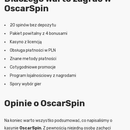
OscarSpin
20 spinów bez depozytu
Pakiet powitalny z 4 bonusami
Kasyno z licencją
Obsługa płatności w PLN
Znane metody płatności
Cotygodniowe promocje
Program lojalnościowy z nagrodami
Spory wybór gier
Opinie o OscarSpin
Na koniec warto wszystko podsumować, co napisaliśmy o
kasynie
OscarSpin
. Z pewnością niejedną osobę zachęci