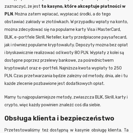
zaznaczyć, że jest
to kasyno, które akceptuje płatności w
PLN
. Można zatem wpłacać, wypłacać środki, a do tego
obstawiać zakłady w złotówkach. W przypadku wpłaty na konto,
można zdecydować się na popularne karty Visa i MasterCard,
BLIK, e-portfele Skrill, Neteller, karty przedpłacone paysafecard,
jak i również popularne kryptowaluty. Depozyty można bez opłat
i błyskawicznie realizować od kwoty 80 PLN. Wypłaty z kolei są
dostępne poprzez przelewy bankowe, za pośrednictwem
kryptowalut oraz e-portfeli. Najniższa kwota wypłaty to 250
PLN. Czas przetwarzania będzie zależny od metody, dnia, ale i tu
każde zlecenie pozbawione jest dodatkowych opłat.
Mamy tu najpopularniejsze metody, zwłaszcza BLIK, Skrill, karty i
crypto, więc każdy powinien znaleźć coś dla siebie.
Obsługa klienta i bezpieczeństwo
Przetestowaliśmy też dostępną w kasynie obsługę klienta. Ta