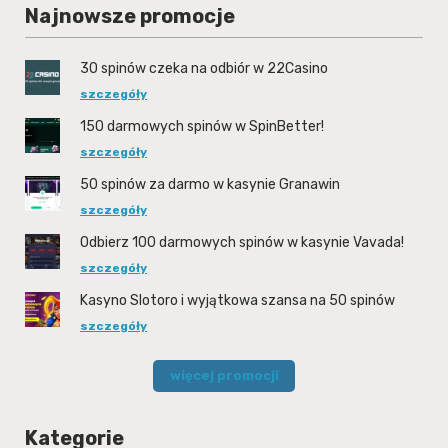
Najnowsze promocje
30 spinów czeka na odbiór w 22Casino
szczegóły
150 darmowych spinów w SpinBetter!
szczegóły
50 spinów za darmo w kasynie Granawin
szczegóły
Odbierz 100 darmowych spinów w kasynie Vavada!
szczegóły
Kasyno Slotoro i wyjątkowa szansa na 50 spinów
szczegóły
więcej promocji
Kategorie