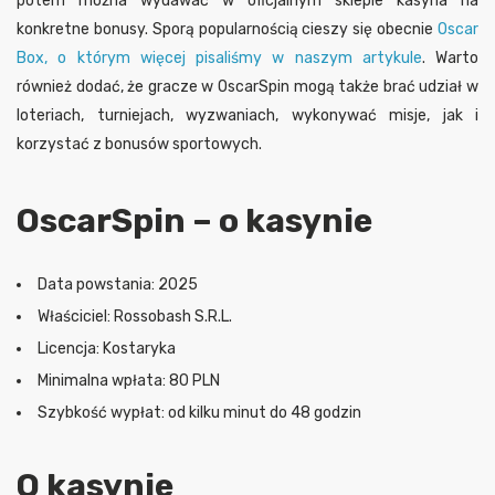
potem można wydawać w oficjalnym sklepie kasyna na
konkretne bonusy. Sporą popularnością cieszy się obecnie
Oscar
Box, o którym więcej pisaliśmy w naszym artykule
. Warto
również dodać, że gracze w OscarSpin mogą także brać udział w
loteriach, turniejach, wyzwaniach, wykonywać misje, jak i
korzystać z bonusów sportowych.
OscarSpin – o kasynie
Data powstania: 2025
Właściciel: Rossobash S.R.L.
Licencja: Kostaryka
Minimalna wpłata: 80 PLN
Szybkość wypłat: od kilku minut do 48 godzin
O kasynie